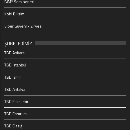
BİMY Seminerleri
Kobi Bilişim
Siber Güvenlik Zirvesi
ŞUBELERİMİZ
TBD Ankara
TBD İstanbul
TBD İzmir
TBD Antalya
TBD Eskişehir
TBD Erzurum
TBD Elazığ