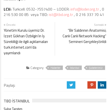
LCV:
Turkcell: 0532-7557400 – LODER:
info@loder.org.tr
, 0
216 530 00 85 veya TBD:
ist@tbd.org.tr
, 0 216 337 70 41
Önceki
Sonraki
Yönetim Kurulu üyemiz Dr.
“Bir Saldırının Anatomisi;
İzzet Gökhan Özbilgin’in İş
Canlı Canlı Network Hacking”
Sürekliliği ile ilgili açıklamaları
Semineri Gerçekleştirildi
turk.internet.com'da
yayımlandı
Category
Haberler
İstanbul
Şubelerimiz
Paylaş:
a
b
d
j
TBD İSTANBUL
Şube Tanıtım