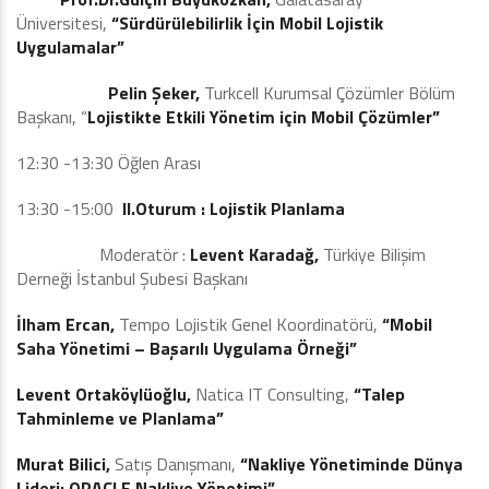
Üniversitesi,
“Sürdürülebilirlik İçin Mobil Lojistik
Uygulamalar”
Pelin Şeker,
Turkcell Kurumsal Çözümler Bölüm
Başkanı, “
Lojistikte Etkili Yönetim için Mobil Çözümler”
12:30 -13:30 Öğlen Arası
13:30 -15:00
II.Oturum : Lojistik Planlama
Moderatör :
Levent Karadağ,
Türkiye Bilişim
Derneği İstanbul Şubesi Başkanı
İlham Ercan,
Tempo Lojistik Genel Koordinatörü,
“Mobil
Saha Yönetimi – Başarılı Uygulama Örneği”
Levent Ortaköylüoğlu,
Natica IT Consulting,
“Talep
Tahminleme ve Planlama”
Murat Bilici,
Satış Danışmanı,
“Nakliye Yönetiminde Dünya
Lideri: ORACLE Nakliye Yönetimi”