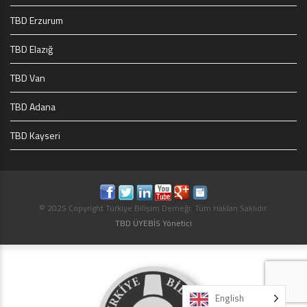
TBD Erzurum
TBD Elazığ
TBD Van
TBD Adana
TBD Kayseri
© 2025 Copyright Türkiye Bilişim Derneği. Tüm Hakları Saklıdır.
TBD ÜYEBİS Yönetici
English