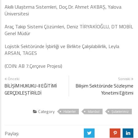
Akıllı Ulaştırma Sistemleri, Doç.Dr. Ahmet AKBAŞ, Yalova
Üniversitesi
Araç Takip Sistemi Çözümleri, Deniz TİRYAKİOĞLU, DT MOBİL
Genel Müdür
Lojistik Sektöründe İşbirliği ve Birlikte Çalışılabilirlik, Leyla
ARSAN, TAGES
(COIN: AB 7.Çerçeve Projesi)
Önceki
Sonraki
BİLİŞİM HUKUKU-II EĞİTİMİ
Bilişim Sektöründe Sözleşme
GERÇEKLEŞTİRİLDİ
Yönetimi Eğitimi
Category
Haberler
İstanbul
Şubelerimiz
Paylaş:
a
b
d
j