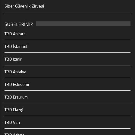
Siber Güvenlik Zirvesi
ŞUBELERİMİZ
TBD Ankara
TBD İstanbul
TBD İzmir
TBD Antalya
TBD Eskişehir
TBD Erzurum
TBD Elazığ
TBD Van
TBD Adana