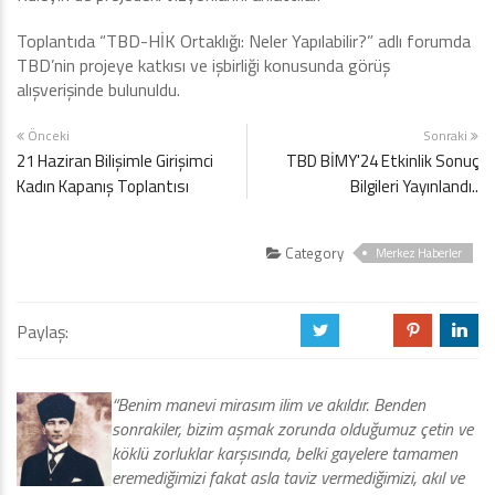
Toplantıda “TBD-HİK Ortaklığı: Neler Yapılabilir?” adlı forumda
TBD’nin projeye katkısı ve işbirliği konusunda görüş
alışverişinde bulunuldu.
Önceki
Sonraki
21 Haziran Bilişimle Girişimci
TBD BİMY'24 Etkinlik Sonuç
Kadın Kapanış Toplantısı
Bilgileri Yayınlandı..
Category
Merkez Haberler
Paylaş:
a
b
d
j
“Benim manevi mirasım ilim ve akıldır. Benden
sonrakiler, bizim aşmak zorunda olduğumuz çetin ve
köklü zorluklar karşısında, belki gayelere tamamen
eremediğimizi fakat asla taviz vermediğimizi, akıl ve