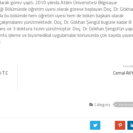
olarak görev yaptı. 2010 yılında Atılım Üniversitesi Bilgisayar
iği Bölümünde öğretim üyesi olarak göreve başlayan Doç. Dr. Gökha
ala bu bölümde hem öğretim üyesi hem de bölüm başkanı olarak
alışmalarını yürütmektedir. Doç. Dr. Gökhan Şengül bugüne kadar 8
ans ve 3 doktora tezini yürütmüştür. Doç. Dr. Gökhan Şengül’ün ya
üntü işleme ve biyomedikal uygulamalar konusunda çok sayıda yayın
.
Sonra
 T.C
Cemal AK
Category
İcra Kurul
a
b
d