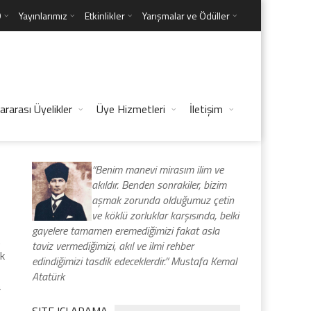
D
Yayınlarımız
Etkinlikler
Yarışmalar ve Ödüller
ararası Üyelikler
Üye Hizmetleri
İletişim
“Benim manevi mirasım ilim ve
akıldır. Benden sonrakiler, bizim
aşmak zorunda olduğumuz çetin
ve köklü zorluklar karşısında, belki
gayelere tamamen eremediğimizi fakat asla
.
taviz vermediğimizi, akıl ve ilmi rehber
ek
edindiğimizi tasdik edeceklerdir.” Mustafa Kemal
Atatürk
a