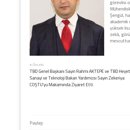
görevlisi 
Mühendisl
Şengül, h
akademik ç
yüksek lis
zekâ, gör
mevcuttur
Önceki
TBD Genel Başkanı Sayın Rahmi AKTEPE ve TBD Heyeti
Sanayi ve Teknoloji Bakan Yardımcısı Sayın Zekeriya
COŞTU'yu Makamında Ziyaret Etti
Paylaş: