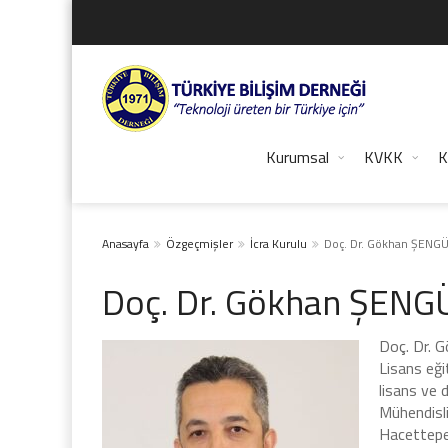
Kurumsal
KVKK
K
Anasayfa
Özgeçmişler
İcra Kurulu
Doç. Dr. Gökhan ŞENG
Doç. Dr. Gökhan ŞENG
Doç. Dr. G
Lisans eği
lisans ve 
Mühendisl
Hacettepe 