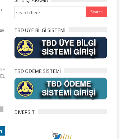
SITE IÇI ARAMA
n
pay
TBD ÜYE BİLGİ SİSTEMİ
ı
ki
TBD ÖDEME SİSTEMİ
YEL
u
DIVERSIT
j