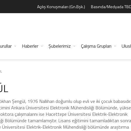
Açılış Konuşmaları (Gn.Bşk.)
Basında/Medyada TB
urullar
Haberler
Şubelerimiz
Çalışma Grupları
Ulusl
ÜL
ÜL
ökhan Şengül, 1976 Nallıhan doğumlu olup evli ve iki çocuk babasıdır
timini Ankara Üniversitesi Elektronik Mühendisliği Bölümünde, yüks
doktora çalışmalarını ise Hacettepe Üniversitesi Elektrik-Elektronik
iği Bölümünde tamamlamıştır. Lisans eğitimini tamamladıktan sonr
Üniversitesi Elektrik-Elektronik Mühendisliği bölümünde araştırma