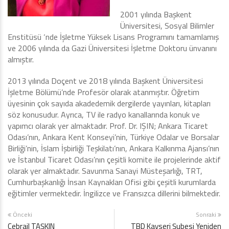
2001 yılında Başkent
Üniversitesi, Sosyal Bilimler
Enstitüsü ‘nde İşletme Yüksek Lisans Programını tamamlamış
ve 2006 yılında da Gazi Üniversitesi İşletme Doktoru ünvanını
almıştır.
2013 yılında Doçent ve 2018 yılında Başkent Üniversitesi
İşletme Bölümü’nde Profesör olarak atanmıştır. Öğretim
üyesinin çok sayıda akadedemik dergilerde yayınları, kitapları
söz konusudur. Ayrıca, TV ile radyo kanallarında konuk ve
yapımcı olarak yer almaktadır. Prof. Dr. IŞIN; Ankara Ticaret
Odası’nın, Ankara Kent Konseyi’nin, Türkiye Odalar ve Borsalar
Birliği’nin, İslam İşbirliği Teşkilatı’nın, Ankara Kalkınma Ajansı’nın
ve İstanbul Ticaret Odası’nın çeşitli komite ile projelerinde aktif
olarak yer almaktadır. Savunma Sanayi Müsteşarlığı, TRT,
Cumhurbaşkanlığı İnsan Kaynakları Ofisi gibi çeşitli kurumlarda
eğitimler vermektedir. İngilizce ve Fransızca dillerini bilmektedir.
Önceki
Sonraki
Cebrail TAŞKIN
TBD Kayseri Şubesi Yeniden