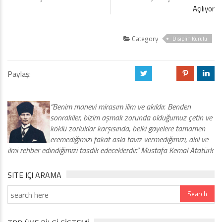
Açılıyor
Category
Disiplin Kurulu
Paylaş:
a
b
d
j
“Benim manevi mirasım ilim ve akıldır. Benden
sonrakiler, bizim aşmak zorunda olduğumuz çetin ve
köklü zorluklar karşısında, belki gayelere tamamen
eremediğimizi fakat asla taviz vermediğimizi, akıl ve
ilmi rehber edindiğimizi tasdik edeceklerdir.” Mustafa Kemal Atatürk
SITE IÇI ARAMA