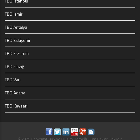
TBD İstanbul
TBD İzmir
TBD Antalya
TBD Eskişehir
TBD Erzurum
TBD Elazığ
TBD Van
TBD Adana
TBD Kayseri
© 2025 Copyright Türkiye Bilişim Derneği. Tüm Hakları Saklıdır.