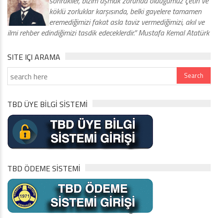
sonrakiler, bizim aşmak zorunda olduğumuz çetin ve
köklü zorluklar karşısında, belki gayelere tamamen
eremediğimizi fakat asla taviz vermediğimizi, akıl ve
ilmi rehber edindiğimizi tasdik edeceklerdir.” Mustafa Kemal Atatürk
SITE IÇI ARAMA
TBD ÜYE BİLGİ SİSTEMİ
TBD ÖDEME SİSTEMİ