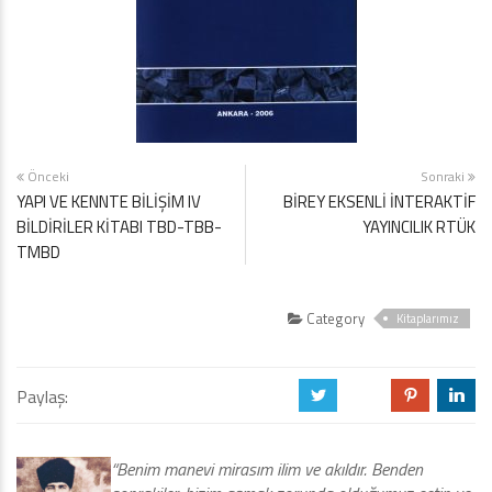
Önceki
Sonraki
YAPI VE KENNTE BİLİŞİM IV
BİREY EKSENLİ İNTERAKTİF
BİLDİRİLER KİTABI TBD-TBB-
YAYINCILIK RTÜK
TMBD
Category
Kitaplarımız
Paylaş:
a
b
d
j
“Benim manevi mirasım ilim ve akıldır. Benden