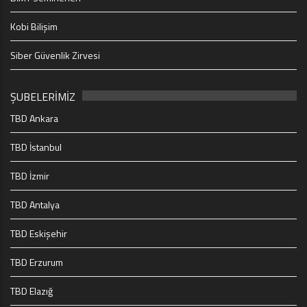
Kobi Bilişim
Siber Güvenlik Zirvesi
ŞUBELERİMİZ
TBD Ankara
TBD İstanbul
TBD İzmir
TBD Antalya
TBD Eskişehir
TBD Erzurum
TBD Elazığ