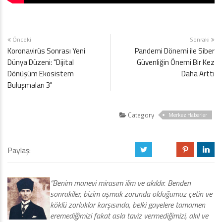
Önceki
Sonraki
Koronavirüs Sonrası Yeni
Pandemi Dönemi ile Siber
Dünya Düzeni: "Dijital
Güvenliğin Önemi Bir Kez
Dönüşüm Ekosistem
Daha Arttı
Buluşmaları 3"
Category
Merkez Haberler
Paylaş:
a
b
d
j
“Benim manevi mirasım ilim ve akıldır. Benden
sonrakiler, bizim aşmak zorunda olduğumuz çetin ve
köklü zorluklar karşısında, belki gayelere tamamen
eremediğimizi fakat asla taviz vermediğimizi, akıl ve