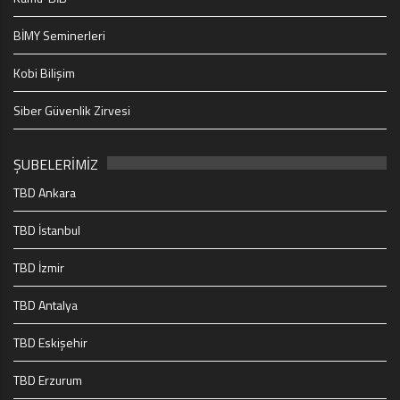
BİMY Seminerleri
Kobi Bilişim
Siber Güvenlik Zirvesi
ŞUBELERİMİZ
TBD Ankara
TBD İstanbul
TBD İzmir
TBD Antalya
TBD Eskişehir
TBD Erzurum