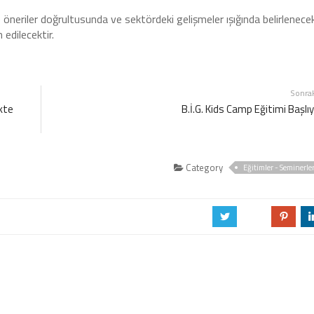
öneriler doğrultusunda ve sektördeki gelişmeler ışığında belirlenece
 edilecektir.
Sonra
ikte
B.İ.G. Kids Camp Eğitimi Başlıy
Category
Eğitimler - Seminerle
a
b
d