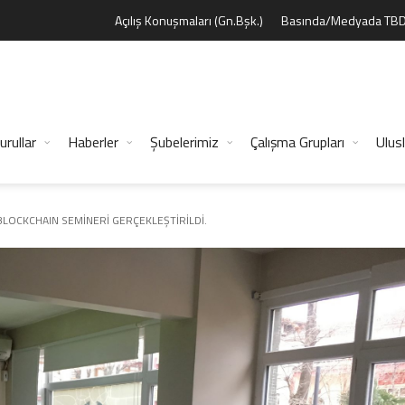
Açılış Konuşmaları (Gn.Bşk.)
Basında/Medyada TB
urullar
Haberler
Şubelerimiz
Çalışma Grupları
Ulusl
BLOCKCHAIN SEMİNERİ GERÇEKLEŞTİRİLDİ.