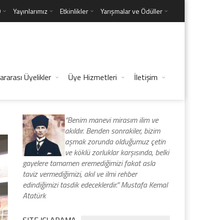
D
Yayınlarımız
Etkinlikler
Yarışmalar ve Ödüller
ararası Üyelikler
Üye Hizmetleri
İletişim
“Benim manevi mirasım ilim ve
akıldır. Benden sonrakiler, bizim
aşmak zorunda olduğumuz çetin
ve köklü zorluklar karşısında, belki
gayelere tamamen eremediğimizi fakat asla
taviz vermediğimizi, akıl ve ilmi rehber
edindiğimizi tasdik edeceklerdir.” Mustafa Kemal
Atatürk