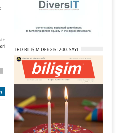
k
ki
or!
TBD BILIŞIM DERGISI 200. SAYI
r
j