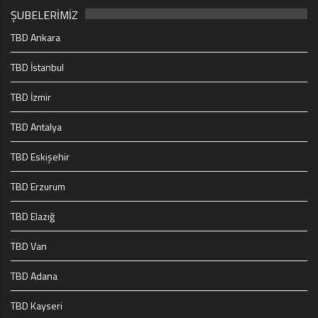
ŞUBELERİMİZ
TBD Ankara
TBD İstanbul
TBD İzmir
TBD Antalya
TBD Eskişehir
TBD Erzurum
TBD Elazığ
TBD Van
TBD Adana
TBD Kayseri