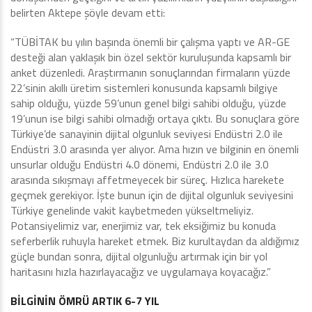
belirten Aktepe şöyle devam etti:
“TÜBİTAK bu yılın başında önemli bir çalışma yaptı ve AR-GE
desteği alan yaklaşık bin özel sektör kuruluşunda kapsamlı bir
anket düzenledi. Araştırmanın sonuçlarından firmaların yüzde
22’sinin akıllı üretim sistemleri konusunda kapsamlı bilgiye
sahip olduğu, yüzde 59’unun genel bilgi sahibi olduğu, yüzde
19’unun ise bilgi sahibi olmadığı ortaya çıktı. Bu sonuçlara göre
Türkiye’de sanayinin dijital olgunluk seviyesi Endüstri 2.0 ile
Endüstri 3.0 arasında yer alıyor. Ama hızın ve bilginin en önemli
unsurlar olduğu Endüstri 4.0 dönemi, Endüstri 2.0 ile 3.0
arasında sıkışmayı affetmeyecek bir süreç. Hızlıca harekete
geçmek gerekiyor. İşte bunun için de dijital olgunluk seviyesini
Türkiye genelinde vakit kaybetmeden yükseltmeliyiz.
Potansiyelimiz var, enerjimiz var, tek eksiğimiz bu konuda
seferberlik ruhuyla hareket etmek. Biz kurultaydan da aldığımız
güçle bundan sonra, dijital olgunluğu artırmak için bir yol
haritasını hızla hazırlayacağız ve uygulamaya koyacağız.”
BİLGİNİN ÖMRÜ ARTIK 6-7 YIL