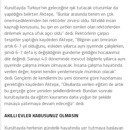
Kurultayda Türkiye’nin geleceğine ışık tutacak oturumlar da
yapıldığını belirten Aktepe, “Bunlar arasında benim en çok
önemsediklerimden biri rektörler zirvesi oldu. Nitelikli insan
kaynağı konusunu, bu işin en yetkin isimleri olan rektörlerden
dinlemek ayrıca ufuk açıcı oldu” dedi. Rektörlerin çarpıcı
tespitler yaptığını kaydeden Aktepe, “Bilginin yarı ömrünün
artık 6-7 yıl olduğunu, eskiden yıllarca aynı işyerinde çalışılırken,
şimdi 6-7 defa iş değişikliğinin gündeme geldiğini hocalarımız
dile değindi. Sanayi 4.0 döneminde mevcut bilgilerle yıllarca aynı
işyerinde çalışma imkanı olmayacak. İnsana çalışma hayatında
verilen değer, kişinin kendini yenilemesiyle mümkün olacak”
dedi. Gençlerin de kendilerini bu yeni döneme göre hazırlaması
gerektiğini kaydeden Aktepe, “Okullarda verilen eğitim de artık
bu gerçeğe göre yeniden şekillendirilmeli. Bundan sonraki
kurultaylarda da eğitim kavramını daha yoğun bir şekilde
masaya yatırmaya devam edeceğiz” dedi.
AKILLI EVLER KABUSUNUZ OLMASIN
Kurultayda herkesin gündelik hayatında yer tutmaya başlayan