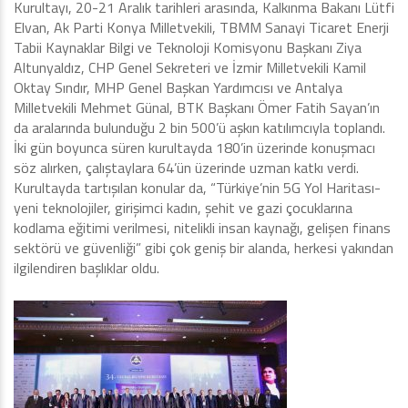
Kurultayı, 20-21 Aralık tarihleri arasında, Kalkınma Bakanı Lütfi
Elvan, Ak Parti Konya Milletvekili, TBMM Sanayi Ticaret Enerji
Tabii Kaynaklar Bilgi ve Teknoloji Komisyonu Başkanı Ziya
Altunyaldız, CHP Genel Sekreteri ve İzmir Milletvekili Kamil
Oktay Sındır, MHP Genel Başkan Yardımcısı ve Antalya
Milletvekili Mehmet Günal, BTK Başkanı Ömer Fatih Sayan’ın
da aralarında bulunduğu 2 bin 500’ü aşkın katılımcıyla toplandı.
İki gün boyunca süren kurultayda 180’in üzerinde konuşmacı
söz alırken, çalıştaylara 64’ün üzerinde uzman katkı verdi.
Kurultayda tartışılan konular da, “Türkiye’nin 5G Yol Haritası-
yeni teknolojiler, girişimci kadın, şehit ve gazi çocuklarına
kodlama eğitimi verilmesi, nitelikli insan kaynağı, gelişen finans
sektörü ve güvenliği” gibi çok geniş bir alanda, herkesi yakından
ilgilendiren başlıklar oldu.