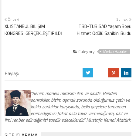
Önceki
Sonraki
XI. İSTANBUL BİLİŞİM
TBD-TÜBİSAD Yaşam Boyu
KONGRESİ GERÇEKLEŞTİRİLDİ
Hizmet Ödülü Sahibini Buldu
Category
Merkez Haberler
Paylaş:
a
b
d
j
“Benim manevi mirasım ilim ve akıldır. Benden
sonrakiler, bizim aşmak zorunda olduğumuz çetin ve
köklü zorluklar karşısında, belki gayelere tamamen
eremediğimizi fakat asla taviz vermediğimizi, akıl ve
ilmi rehber edindiğimizi tasdik edeceklerdir.” Mustafa Kemal Atatürk
SITE IÇI ARAMA