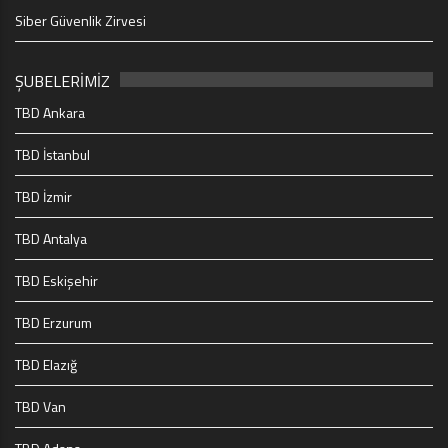
Siber Güvenlik Zirvesi
ŞUBELERİMİZ
TBD Ankara
TBD İstanbul
TBD İzmir
TBD Antalya
TBD Eskişehir
TBD Erzurum
TBD Elazığ
TBD Van