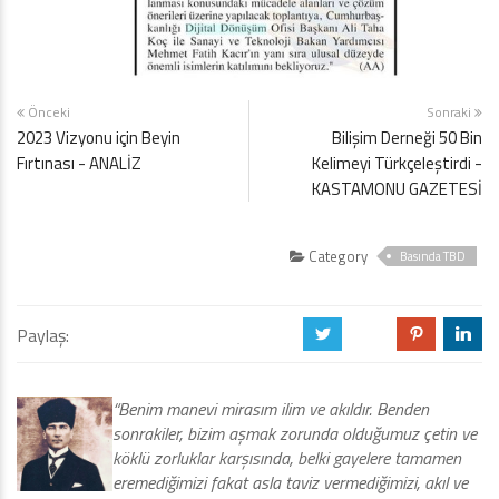
Önceki
Sonraki
2023 Vizyonu için Beyin
Bilişim Derneği 50 Bin
Fırtınası - ANALİZ
Kelimeyi Türkçeleştirdi -
KASTAMONU GAZETESİ
Category
Basında TBD
Paylaş:
a
b
d
j
“Benim manevi mirasım ilim ve akıldır. Benden
sonrakiler, bizim aşmak zorunda olduğumuz çetin ve
köklü zorluklar karşısında, belki gayelere tamamen
eremediğimizi fakat asla taviz vermediğimizi, akıl ve