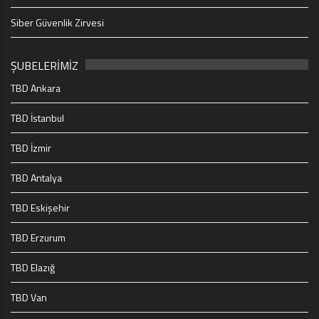
Siber Güvenlik Zirvesi
ŞUBELERİMİZ
TBD Ankara
TBD İstanbul
TBD İzmir
TBD Antalya
TBD Eskişehir
TBD Erzurum
TBD Elazığ
TBD Van