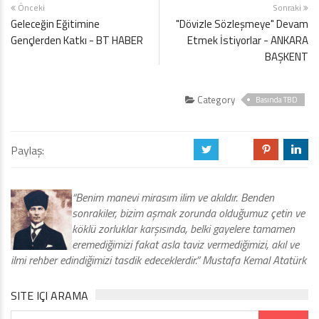
Önceki
Sonraki
Geleceğin Eğitimine
"Dövizle Sözleşmeye" Devam
Gençlerden Katkı - BT HABER
Etmek İstiyorlar - ANKARA
BAŞKENT
Category
Basında TBD
Paylaş:
a
b
d
j
“Benim manevi mirasım ilim ve akıldır. Benden
sonrakiler, bizim aşmak zorunda olduğumuz çetin ve
köklü zorluklar karşısında, belki gayelere tamamen
eremediğimizi fakat asla taviz vermediğimizi, akıl ve
ilmi rehber edindiğimizi tasdik edeceklerdir.” Mustafa Kemal Atatürk
SITE IÇI ARAMA