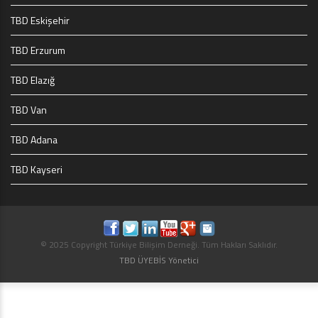
TBD Eskişehir
TBD Erzurum
TBD Elazığ
TBD Van
TBD Adana
TBD Kayseri
© 2025 Copyright Türkiye Bilişim Derneği. Tüm Hakları Saklıdır.
TBD ÜYEBİS Yönetici