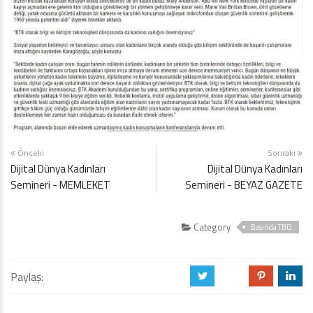
Önceki
Sonraki
Dijital Dünya Kadınları
Dijital Dünya Kadınları
Semineri - MEMLEKET
Semineri - BEYAZ GAZETE
Category
Basında TBD
Paylaş:
a
b
d
j