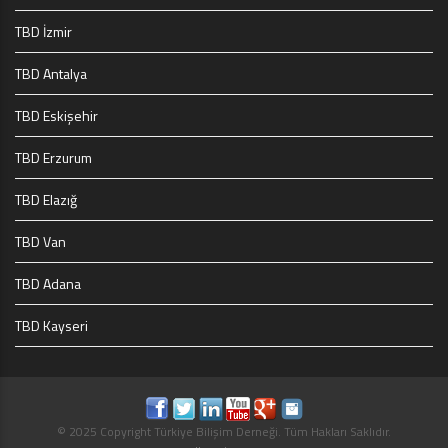
TBD İzmir
TBD Antalya
TBD Eskişehir
TBD Erzurum
TBD Elazığ
TBD Van
TBD Adana
TBD Kayseri
© 2025 Copyright Türkiye Bilişim Derneği. Tüm Hakları Saklıdır.