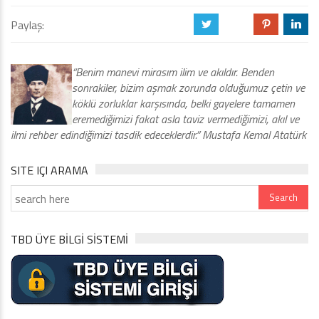
Paylaş:
a
b
d
j
“Benim manevi mirasım ilim ve akıldır. Benden
sonrakiler, bizim aşmak zorunda olduğumuz çetin ve
köklü zorluklar karşısında, belki gayelere tamamen
eremediğimizi fakat asla taviz vermediğimizi, akıl ve
ilmi rehber edindiğimizi tasdik edeceklerdir.” Mustafa Kemal Atatürk
SITE IÇI ARAMA
TBD ÜYE BİLGİ SİSTEMİ