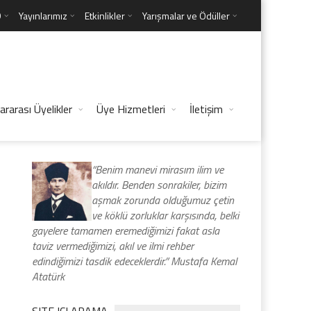
D
Yayınlarımız
Etkinlikler
Yarışmalar ve Ödüller
ararası Üyelikler
Üye Hizmetleri
İletişim
“Benim manevi mirasım ilim ve
akıldır. Benden sonrakiler, bizim
aşmak zorunda olduğumuz çetin
ve köklü zorluklar karşısında, belki
gayelere tamamen eremediğimizi fakat asla
taviz vermediğimizi, akıl ve ilmi rehber
edindiğimizi tasdik edeceklerdir.” Mustafa Kemal
Atatürk