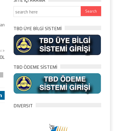
SITE IÇI ARAMA
lan
TBD ÜYE BİLGİ SİSTEMİ
ki
ROL
TBD ÖDEME SİSTEMİ
i
j
DIVERSIT