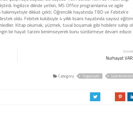
iştirdi. İngilizce dilinde yetkin, MS Office programlarına ve agile
 hakimiyetiyle dikkat çekti. Öğrencilik hayatında TBD ve Febitek’e
stek oldu. Febitek kulübüyle 4 yıllık lisans hayatında sayısız eğitim
nlediler. Kitap okumak, yüzmek, tuval boyamak gibi hobilere sahip o
ingin bir hayat tarzını benimseyerek bunu sürdürmeye devam ediyor.
Sonra
Nurhayat VA
Category
Özgeçmişler
Şube Yöneticiler
a
b
d