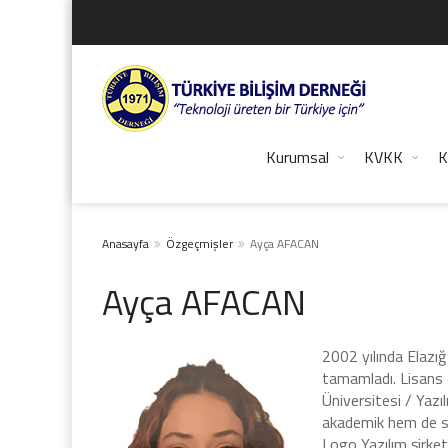
Kurumsal
KVKK
K
Anasayfa
Özgeçmişler
Ayça AFACAN
Ayça AFACAN
2002 yılında Elazığ
tamamladı. Lisans 
Üniversitesi / Yaz
akademik hem de so
Logo Yazılım şirke