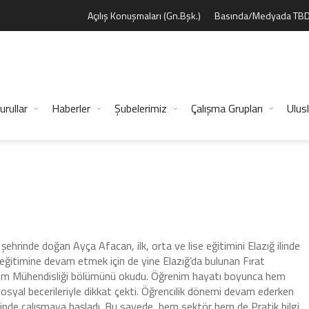
Açılış Konuşmaları (Gn.Bşk.)
Basında/Medyada TB
urullar
Haberler
Şubelerimiz
Çalışma Grupları
Ulusl
 şehrinde doğan Ayça Afacan, ilk, orta ve lise eğitimini Elazığ ilinde
eğitimine devam etmek için de yine Elazığ’da bulunan Fırat
ılım Mühendisliği bölümünü okudu. Öğrenim hayatı boyunca hem
syal becerileriyle dikkat çekti. Öğrencilik dönemi devam ederken
tinde çalışmaya başladı. Bu sayede hem sektör hem de Pratik bilgi