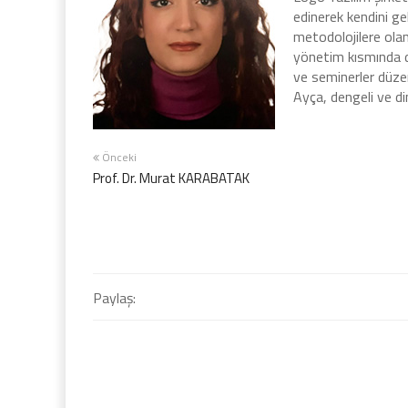
edinerek kendini gel
metodolojilere olan
yönetim kısmında de
ve seminerler düze
Ayça, dengeli ve d
Önceki
Prof. Dr. Murat KARABATAK
Paylaş: