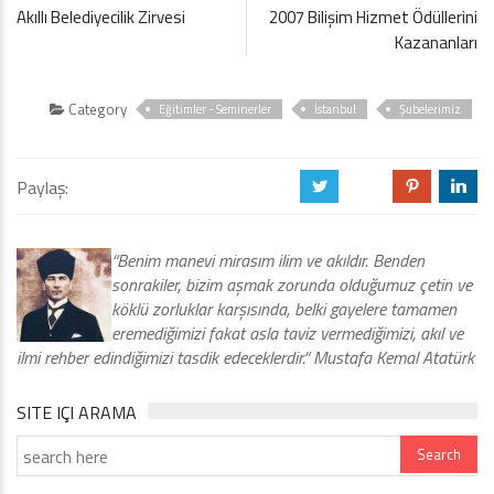
Akıllı Belediyecilik Zirvesi
2007 Bilişim Hizmet Ödüllerini
Kazananları
Category
Eğitimler - Seminerler
İstanbul
Şubelerimiz
Paylaş:
a
b
d
j
“Benim manevi mirasım ilim ve akıldır. Benden
sonrakiler, bizim aşmak zorunda olduğumuz çetin ve
köklü zorluklar karşısında, belki gayelere tamamen
eremediğimizi fakat asla taviz vermediğimizi, akıl ve
ilmi rehber edindiğimizi tasdik edeceklerdir.” Mustafa Kemal Atatürk
SITE IÇI ARAMA