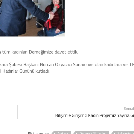
tüm kadınları Derneğimize davet ettik.
ara Şubesi Başkanı Nurcan Özyazıcı Sunay üye olan kadınlara ve T
i Kadınlar Gününü kutladı.
Sonra
Bilişimle Girişimci Kadın Projemiz Yayına Gi
Category
Ankara
Duyuru - Bültenler
Şubelerimi