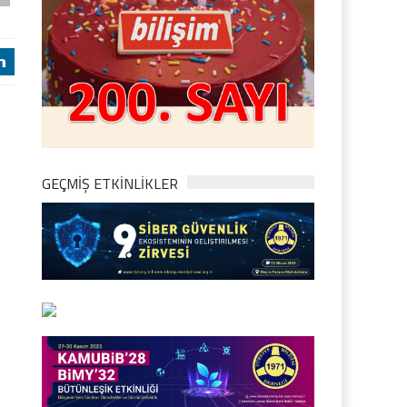
j
GEÇMİŞ ETKİNLİKLER