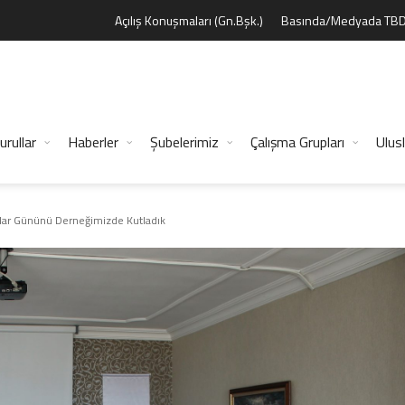
Açılış Konuşmaları (Gn.Bşk.)
Basında/Medyada TB
urullar
Haberler
Şubelerimiz
Çalışma Grupları
Ulusl
lar Gününü Derneğimizde Kutladık