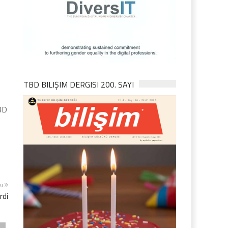
TBD BILIŞIM DERGISI 200. SAYI
BD
ki
rdi
z