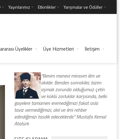
D
Yayınlarımız
Etkinlikler
Yarışmalar ve Ödüller
ararası Üyelikler
Üye Hizmetleri
İletişim
“Benim manevi mirasım ilim ve
akıldır. Benden sonrakiler, bizim
aşmak zorunda olduğumuz çetin
ve köklü zorluklar karşısında, belki
gayelere tamamen eremediğimizi fakat asla
taviz vermediğimizi, akıl ve ilmi rehber
edindiğimizi tasdik edeceklerdir.” Mustafa Kemal
Atatürk