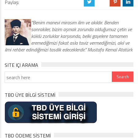
Paylaş:
a
b
d
j
“Benim manevi mirasım ilim ve akıldır. Benden
sonrakiler, bizim aşmak zorunda olduğumuz çetin ve
köklü zorluklar karşısında, belki gayelere tamamen
eremediğimizi fakat asla taviz vermediğimizi, akıl ve
ilmi rehber edindiğimizi tasdik edeceklerdir.” Mustafa Kemal Atatürk
SITE IÇI ARAMA
TBD ÜYE BİLGİ SİSTEMİ
TBD ÖDEME SİSTEMİ