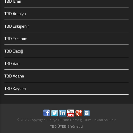
TBD İzmir
TBD Antalya
TBD Eskişehir
TBD Erzurum
TBD Elazığ
TBD Van
TBD Adana
TBD Kayseri
© 2025 Copyright Türkiye Bilişim Derneği. Tüm Hakları Saklıdır.
TBD ÜYEBİS Yönetici