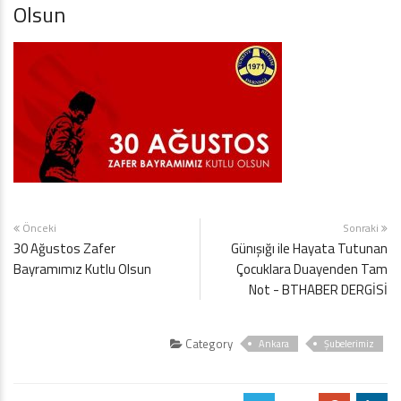
Olsun
Önceki
Sonraki
30 Ağustos Zafer
Günışığı ile Hayata Tutunan
Bayramımız Kutlu Olsun
Çocuklara Duayenden Tam
Not - BTHABER DERGİSİ
Category
Ankara
Şubelerimiz