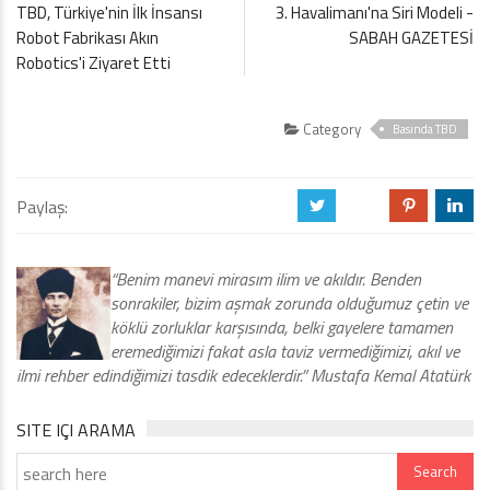
TBD, Türkiye'nin İlk İnsansı
3. Havalimanı'na Siri Modeli -
Robot Fabrikası Akın
SABAH GAZETESİ
Robotics'i Ziyaret Etti
Category
Basında TBD
Paylaş:
a
b
d
j
“Benim manevi mirasım ilim ve akıldır. Benden
sonrakiler, bizim aşmak zorunda olduğumuz çetin ve
köklü zorluklar karşısında, belki gayelere tamamen
eremediğimizi fakat asla taviz vermediğimizi, akıl ve
ilmi rehber edindiğimizi tasdik edeceklerdir.” Mustafa Kemal Atatürk
SITE IÇI ARAMA