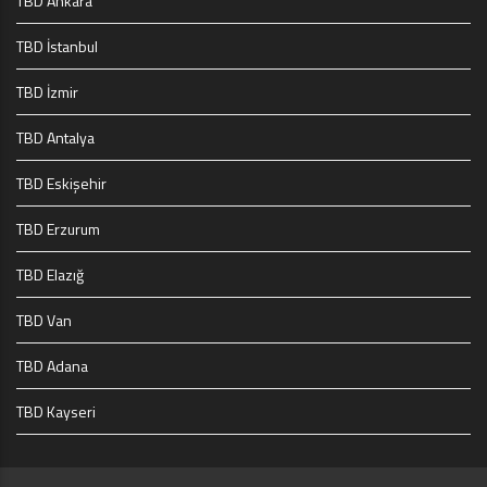
TBD Ankara
TBD İstanbul
TBD İzmir
TBD Antalya
TBD Eskişehir
TBD Erzurum
TBD Elazığ
TBD Van
TBD Adana
TBD Kayseri