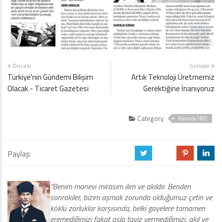
Önceki
Sonraki
Türkiye'nin Gündemi Bilişim
Artık Teknoloji Üretmemiz
Olacak - Ticaret Gazetesi
Gerektiğine İnanıyoruz
Category
Basında TBD
Paylaş:
a
b
d
j
“Benim manevi mirasım ilim ve akıldır. Benden
sonrakiler, bizim aşmak zorunda olduğumuz çetin ve
köklü zorluklar karşısında, belki gayelere tamamen
eremediğimizi fakat asla taviz vermediğimizi, akıl ve