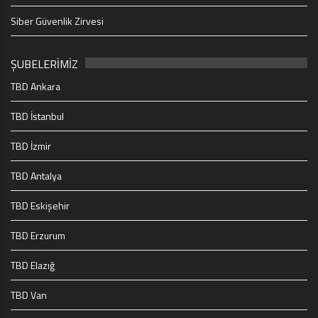
Siber Güvenlik Zirvesi
ŞUBELERİMİZ
TBD Ankara
TBD İstanbul
TBD İzmir
TBD Antalya
TBD Eskişehir
TBD Erzurum
TBD Elazığ
TBD Van