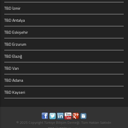
TBD İzmir
TBD Antalya
TBD Eskişehir
TBD Erzurum
TBD Elazığ
TBD Van
TBD Adana
TBD Kayseri
© 2025 Copyright Türkiye Bilişim Derneği. Tüm Hakları Saklıdır.