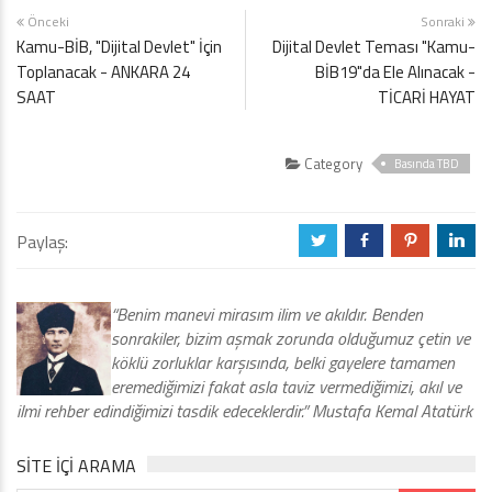
Önceki
Sonraki
Kamu-BİB, "Dijital Devlet" İçin
Dijital Devlet Teması "Kamu-
Toplanacak - ANKARA 24
BİB19"da Ele Alınacak -
SAAT
TİCARİ HAYAT
Category
Basında TBD
Paylaş:
a
b
d
j
“Benim manevi mirasım ilim ve akıldır. Benden
sonrakiler, bizim aşmak zorunda olduğumuz çetin ve
köklü zorluklar karşısında, belki gayelere tamamen
eremediğimizi fakat asla taviz vermediğimizi, akıl ve
ilmi rehber edindiğimizi tasdik edeceklerdir.” Mustafa Kemal Atatürk
SITE IÇI ARAMA