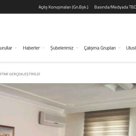
Açılış Konuşmaları (Gn.Bşk.)
Basında/Medyada TB
urullar
Haberler
Şubelerimiz
Çalışma Grupları
Ulusl
İTİMİ GERÇEKLEŞTİRİLDİ