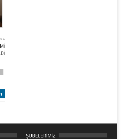
ki
İMİ
LDİ
z
j
ŞUBELERİMİZ