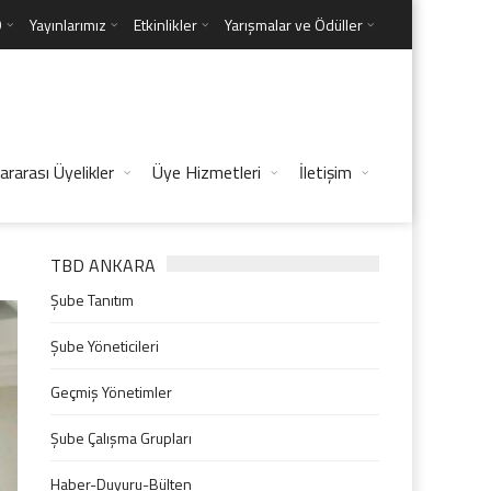
D
Yayınlarımız
Etkinlikler
Yarışmalar ve Ödüller
ararası Üyelikler
Üye Hizmetleri
İletişim
TBD ANKARA
Şube Tanıtım
Şube Yöneticileri
Geçmiş Yönetimler
Şube Çalışma Grupları
Haber-Duyuru-Bülten