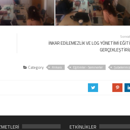
Sonra
İNKAR EDİLEMEZLİK VE LOG YÖNETİMİ EĞİT
GERÇEKLEŞTİRİ
Category
Ankara
Eğitimler - Seminerler
Şubelerimi
a
b
d
ZMETLERİ
ETKİNLİKLER