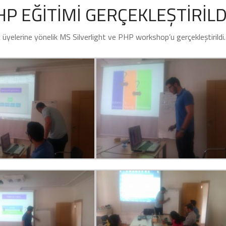
HP EĞİTİMİ GERÇEKLEŞTİRİLD
yelerine yönelik MS Silverlight ve PHP workshop’u gerçekleştirildi.