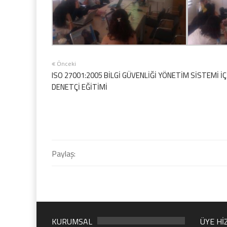
Önceki
ISO 27001:2005 BİLGİ GÜVENLİĞİ YÖNETİM SİSTEMİ İÇ
DENETÇİ EĞİTİMİ
Paylaş:
KURUMSAL
ÜYE Hİ