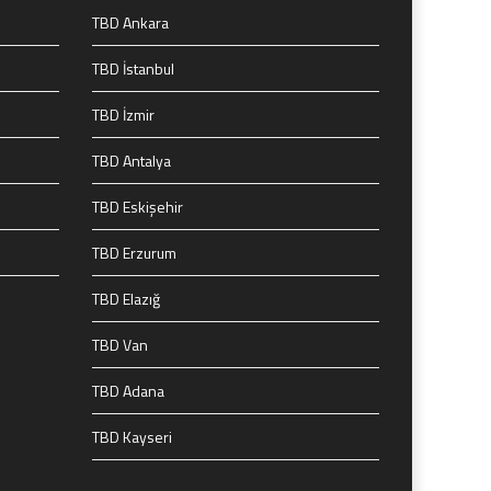
TBD Ankara
TBD İstanbul
TBD İzmir
TBD Antalya
TBD Eskişehir
TBD Erzurum
TBD Elazığ
TBD Van
TBD Adana
TBD Kayseri