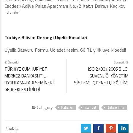
Caddesi) Adliye Palas Apartmanı No:72 Kat:1 Daire:1 Kadıköy
İstanbul
Turkiye Bilisim
Dernegi Uyelik Kosullari
Uyelik Basvuru Formu, Uc adet resim, 60 TL yillik uyelik bedeli
Önceki
Sonraki
TÜRKİYE CUMHURİYET
ISO 27001:2005 BİLGİ
MERKEZ BANKASI ITIL
GÜVENLİĞİ YÖNETİM
UYGULAMALARI SEMİNERİ
SİSTEMİ İÇ DENETÇİ EĞİTİMİ
GERÇEKLEŞTİRİLDİ
Category
Haberler
İstanbul
Şubelerimiz
Paylaş:
a
b
d
j