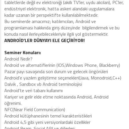
tabletlerde değil ev elektroniği (akıllı TV’ler, uydu alıcıları), PC’ler,
endüstriyel elektronik, hatta askeri alandaki uygulamalara
kadar uzanan bir perspektifte kullanılabilmektedir.
Bu seminerde amacımız; katılımcıları, Android ve
programlaması hakkında giriş düzeyinde bilgilendirmek ve bu
konuda nasıl ilerleyebilecekleriyle ilgili yol göstermektir.
ANDROİD’LER DÜNYAYI ELE GEÇİRİYOR!
Seminer Konuları:
Android Nedir?
Android ve alternatiflerinin (IOS,Windows Phone, Blackberry)
Pazar payı savaşında son durum ve gelecek öngörüleri
Android’e yazılım geliştirme seçenekleri(Java, Monodroid,C++)
Dalvik , Sandbox vb Android terminolojisi
Android’te veri tabanı kullanımı
Kariyer ve gelir elde etme noktasında Android, Android
öğrenimi.
NFC(Near Field Communication)
Android kütüphanesinin temel karakteristikleri
Android 4,5 gibi yeni versiyonlardaki özellikler
Android Beam, Social API ve diğerleri