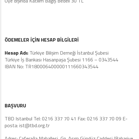
Üye dışında Katılım Bağış Bedeli 30 TL
ÖDEMELER İÇİN HESAP BİLGİLERİ
Hesap Adı:
Türkiye Bilişim Derneği İstanbul Şubesi
Türkiye İş Bankası Hasanpaşa Şubesi 1166 – 0343544
IBAN No: TR180006400000111660343544
BAŞVURU
TBD Istanbul Tel: 0216 337 70 41 Fax: 0216 337 70 09 E-
posta:
ist@tbd.org.tr
Adres: Caferağa Mahallesi Gn. Asım Gündüz Caddesi (Bahariye